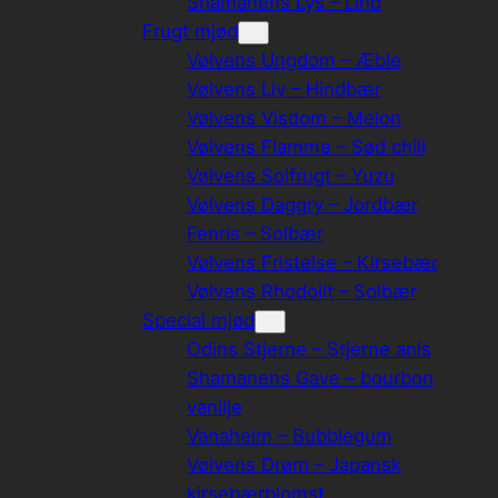
Shamanens Lys – Lind
Frugt mjød
Vølvens Ungdom – Æble
Vølvens Liv – Hindbær
Vølvens Visdom – Melon
Vølvens Flamme – Sød chili
Vølvens Solfrugt – Yuzu
Vølvens Daggry – Jordbær
Fenris – Solbær
Vølvens Fristelse – Kirsebær
Vølvens Rhodolit – Solbær
Special mjød
Odins Stjerne – Stjerne anis
Shamanens Gave – bourbon
vanilje
Vanaheim – Bubblegum
Vølvens Drøm – Japansk
kirsebærblomst