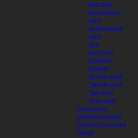
Rød calcit
Romboedrisk
calcit
Scalenoedrisk
calcit
Skal
Sort calcit
Stalagmit
Stalaktit
Strontio calcit
Tabulær calcit
Teal calcit
Zinco calcit
Celestobaryt
Chiastolit korssten
Chalcoolit tordenæg
Charoit