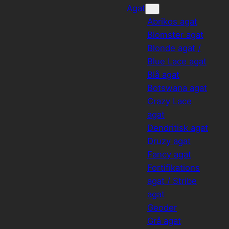
Agat
Abrikos agat
Blomster agat
Blonde agat /
Blue Lace agat
Blå agat
Botswana agat
Crazy Lace
agat
Dendritisk agat
Druzy agat
Fancy agat
Fortifikations
agat / Stribe
agat
Geoder
Grå agat