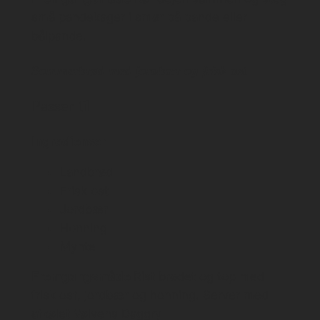
små pandekager i smør på pande eller
bålpande.
Sommerbrød med jordbær og frisk ost
Passer til
Ingredienser
Landbrød
Frisk ost
Jordbær
Honning
Mynte
Fremgangsmåde
Rist brødet og top med
frisk ost, jordbær og honning. Server med
afkølet Vølvens Daggry