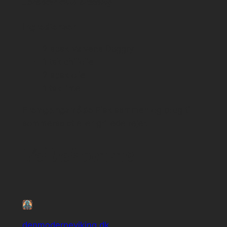
Jordbær-chili dressing
Ingredienser
2 spsk Vølvens Daggry
1 tsk chiliolie
2 spsk olie
1 tsk lime
Fremgangsmåde
Pisk sammen og brug til
sommersalat eller grillede rejer.
Velbekomme
denmoderneviking.dk