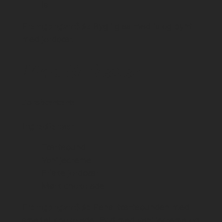
Is
Fremgangsmåde
Byg i glas med is og pynt
med jordbær.
Mad & Retter
Jordbærtærte
Ingredienser
Tærtebund
Vaniljecreme
Friske jordbær
Mørk chokolade
Fremgangsmåde
Pensl tærtebunden med
smeltet chokolade. Fyld med vaniljecreme og