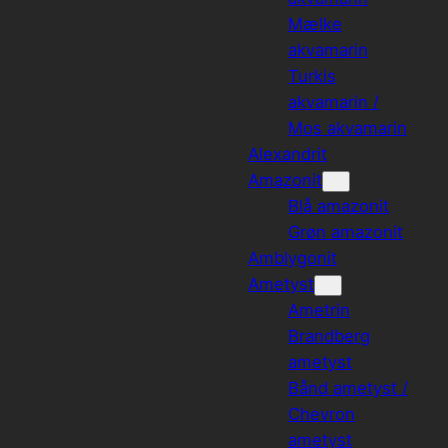
Mælke
akvamarin
Turkis
akvamarin /
Mos akvamarin
Alexandrit
Amazonit
Blå amazonit
Grøn amazonit
Amblygonit
Ametyst
Ametrin
Brandberg
ametyst
Bånd ametyst /
Chevron
ametyst