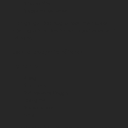
1 tsk vanilje
1 spsk majsstivelse
Fremgangsmåde
Kog jordbær med sukker,
mjød og vanilje. Jævn med majsstivelse rørt i
lidt vand.
Søde pandekager fra bålpande
Ingredienser
4 æg
2 dl mælk
2 dl Vølvens Daggry
300 g mel
2 spsk sukker
Smør
Fremgangsmåde
Rør dejen sammen og steg