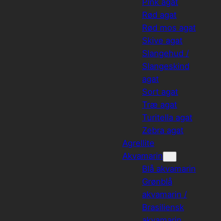
Pink agat
Rød agat
Rød mos agat
Skive agat
Slangehud /
Slangeskind
agat
Sort agat
Træ agat
Turitella agat
Zebra agat
Agrellite
Akvamarin
Blå akvamarin
Grønblå
akvamarin /
Brasiliensk
akvamarin