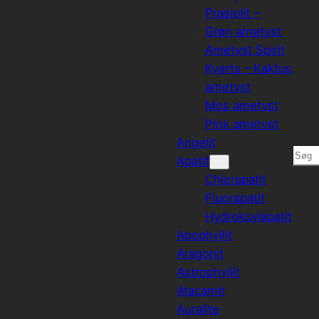
Prasiolit –
Grøn ametyst
Ametyst Spirit
Kvarts – Kaktus
ametyst
Mos ametyst
Pink ametyst
Angelit
Søg
Apatit
Chlorapatit
Fluorapatit
Hydroksylapatit
Apophyllit
Aragonit
Astrophyllit
Atacamit
Auralite