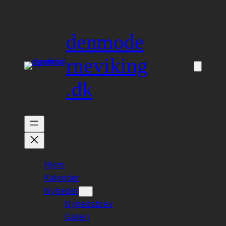
Spring
til
denmode
indhold
rneviking
.dk
Hjem
Kalender
Nyheder
Nyhedsbrev
Galleri