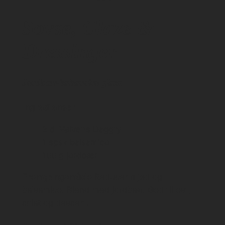
Sovse, Glaze &
Dressinger
Jordbær-balsamico glaze
Ingredienser
2 dl Vølvens Daggry
1 spsk balsamico
100 g jordbær
Fremgangsmåde
Reducer mjød og
balsamico. Blend med jordbær. God til ost,
salat og dessert.