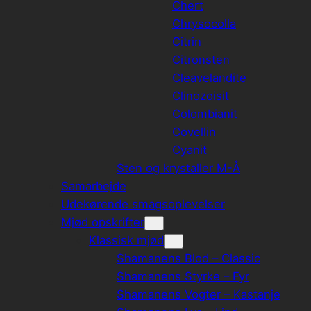
Chert
Chrysocolla
Citrin
Citronsten
Cleavelandite
Clinozoisit
Colombianit
Covellin
Cyanit
Sten og krystaller M-Å
Samarbejde
Udekørende smagsoplevelser
Mjød opskrifter
Klassisk mjød
Shamanens Blod – Classic
Shamanens Styrke – Fyr
Shamanens Vogter – Kastanje