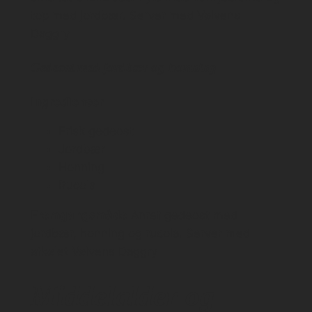
top med jordbær. Server med Vølvens
Daggry
Gedeost med jordbær og honning
Ingredienser
Frisk gedeost
Jordbær
Honning
Rucola
Fremgangsmåde
Anret gedeost med
jordbær, honning og rucola. Server med
afkølet Vølvens Daggry
Middelalder og