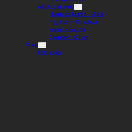
Alkohol fri mjød
Hugin og Munin – Æble
Yggdrasil – Kirsebær
Fenris – Solbær
Sleipner – Citron
Shop
Kategorier
Vølvens Daggry –
Jordbær