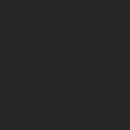
Grundet jordbærs mere frugtede smag, er
den især god til følgende
Generelt
Tilbehør til desserter
Cola istedet for rom og cola. Giver en
rigtig lækker jordbær-cola smag
Topform / Faxe Kondi / andre lysere
sodavand, giver en dejlig sommeragtig
smag, uden tyngde
Cocktails & Drinks
Strawberry Mead Daiquiri