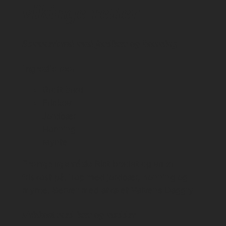
vikinge retter
Sommerbrød med jordbær og honning
Ingredienser
Groft brød
Friskost
Jordbær
Honning
Mynte
Fremgangsmåde
Rist brødet og smør
friskost på. Top med jordbær, honning og
mynte. Server med afkølet Vølvens Daggry
Friskost med bær og nødder