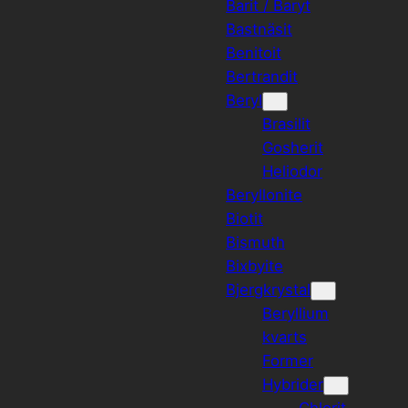
Barit / Baryt
Bastnäsit
Benitoit
Bertrandit
Beryl
Brasilit
Gosherit
Heliodor
Beryllonite
Biotit
Bismuth
Bixbyite
Bjergkrystal
Beryllium
kvarts
Former
Hybrider
Chlorit