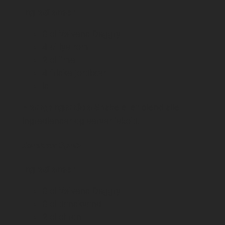
Ingredienser
8 cl Vølvens Daggry
4 cl lys rom
2 cl lime
4 friske jordbær
Is
Fremgangsmåde
Shake eller blend alle
ingredienser og server iskold.
Jordbær Spritz
Ingredienser
8 cl Vølvens Daggry
8 cl danskvand
2 cl citron