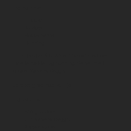
Ingredienser
Friskost
Jordbær
Hasselnødder
Honning
Fremgangsmåde
Anret friskost med bær,
ristede nødder og honning. Server med
afkølet Vølvens Daggry
Jordbærgrød med vanilje
Ingredienser
500 g jordbær
5 dl Vølvens Daggry
2 spsk sukker