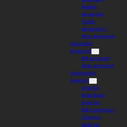
Mælke
akvamarin
Turkis
akvamarin /
Mos akvamarin
Alexandrit
Amazonit
Blå amazonit
Grøn amazonit
Amblygonit
Ametyst
Ametrin
Brandberg
ametyst
Bånd ametyst /
Chevron
ametyst