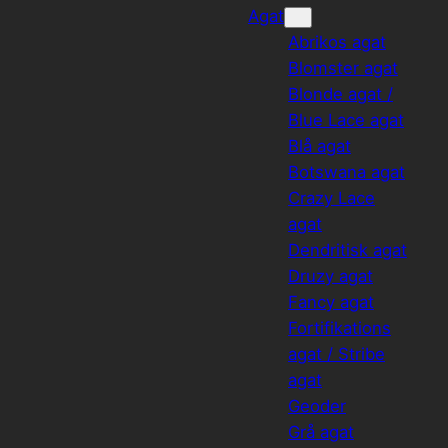
Agat
Abrikos agat
Blomster agat
Blonde agat /
Blue Lace agat
Blå agat
Botswana agat
Crazy Lace
agat
Dendritisk agat
Druzy agat
Fancy agat
Fortifikations
agat / Stribe
agat
Geoder
Grå agat