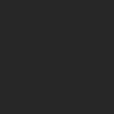
i nærheden af ​​dig, mens din søvn hjælper dig
med at forbinde med og fortolke dine
drømme. Vores sind kan afsløre ting for os i
vores drømme. Drue agat hjælper dig med at
forstå disse budskaber og guider dig til,
hvordan du kan omsætte disse budskaber til
dit liv.
Rengøring:
Det anbefales ikke at rengøre rå Drue agat
med vand og børste grundet skrøbelighed.
Tromlet Drue agat kan rengøres som alle
agater med sæbevand og aftørres
efterfølgende.
Rensning: