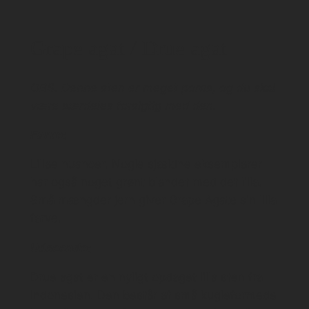
Grape agat / Drue agat
OBS. Denne sten er meget porøs, og du skal
være særdeles forsigtig med den.
Farve:
Lillae nuancer. Nogle sjældne eksemplarer
har også noget grønt blandet med det lilla.
Små mængder jern giver Grape Agate sin lilla
farve.
Udseende:
Drue agat er en nyligt opdaget lilla sten fra
Indonesien. Den består af små kugleformede