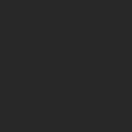
der ingen registrering af gammel eller
mytologisk brug af drueagat.
Alder:
Det kan tage op til 50 millioner år for en agat
at blive dannet.
Familie:
Agat sten er en del af Kalcedon familien, en
gruppe, der omfatter forskellige smykke sten
som Aventurin, Blodsten, Karneol, Krysopras,
Jaspis og Onyx
Egenskab
:
Drue agat er en enormt kraftfuld sten som
har de mest vidunderlige healende energier.