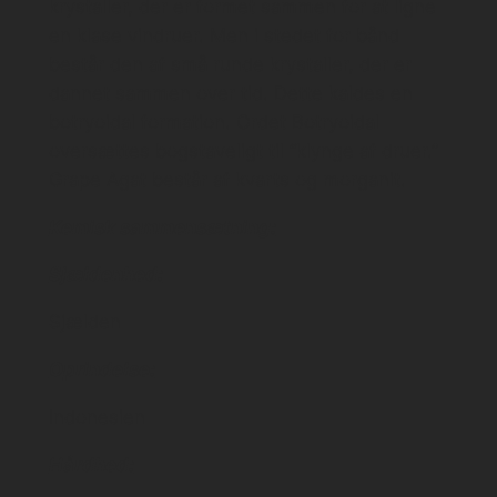
krystaller, der er formet sammen for at ligne
en klase vindruer. Men i stedet for bånd
består den af ​​små runde krystaller, der er
dannet sammen over tid. Dette kaldes en
botryoidal formation. Ordet Botryoidal
oversættes bogstaveligt til “klynge af druer.”
Grape Agat består af kvarts og morganit.
Kemisk sammensætning:
Sjældenhed:
Sjælden
Oprindelse:
Indonesien
Hårdhed: