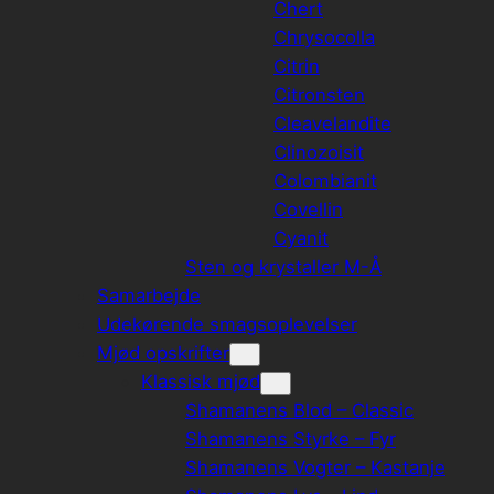
Chert
Chrysocolla
Citrin
Citronsten
Cleavelandite
Clinozoisit
Colombianit
Covellin
Cyanit
Sten og krystaller M-Å
Samarbejde
Udekørende smagsoplevelser
Mjød opskrifter
Klassisk mjød
Shamanens Blod – Classic
Shamanens Styrke – Fyr
Shamanens Vogter – Kastanje