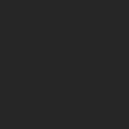
7 på Mohs skalaen
Stjernetegn:
Fisken
Element:
Luft
Chakra:
Det tredje øje og Krone
Værd af vide:
Agat er en halvædelsten.
Historie:
Da det først blev opdaget for nylig i 2016, er