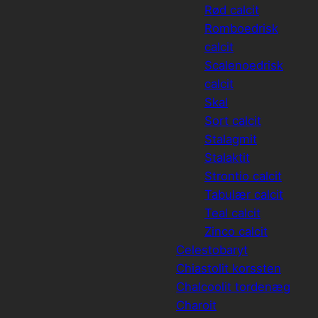
Rød calcit
Romboedrisk
calcit
Scalenoedrisk
calcit
Skal
Sort calcit
Stalagmit
Stalaktit
Strontio calcit
Tabulær calcit
Teal calcit
Zinco calcit
Celestobaryt
Chiastolit korssten
Chalcoolit tordenæg
Charoit