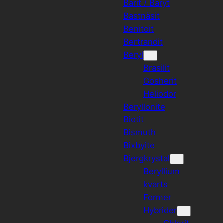
Barit / Baryt
Bastnäsit
Benitoit
Bertrandit
Beryl
Brasilit
Gosherit
Heliodor
Beryllonite
Biotit
Bismuth
Bixbyite
Bjergkrystal
Beryllium
kvarts
Former
Hybrider
Chlorit