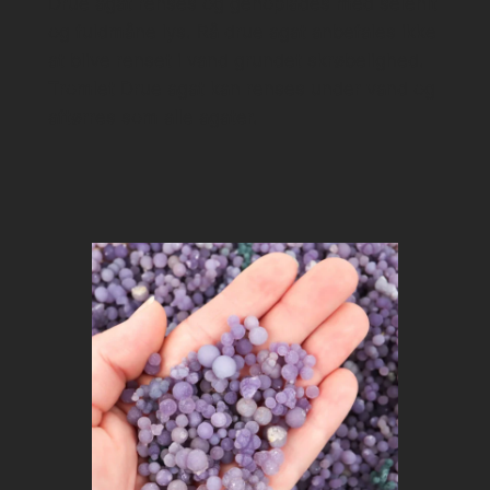
Drue agat renses og genoplades med selenit
og fuldmåne lys. Rå drue agat anbefales ikke
at blive renset i vand grundet skrøbelighed.
Tromlet Drue agat kan renses under vand og
aftørres som alle agater.