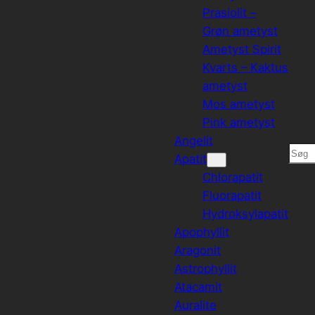
Prasiolit –
Grøn ametyst
Ametyst Spirit
Kvarts – Kaktus
ametyst
Mos ametyst
Pink ametyst
Angelit
Søg
Apatit
Chlorapatit
Fluorapatit
Hydroksylapatit
Apophyllit
Aragonit
Astrophyllit
Atacamit
Auralite