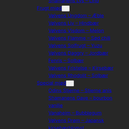
Shamanens Lys – Lind
Frugt mjød
Vølvens Ungdom – Æble
Vølvens Liv – Hindbær
Vølvens Visdom – Melon
Vølvens Flamme – Sød chili
Vølvens Solfrugt – Yuzu
Vølvens Daggry – Jordbær
Fenris – Solbær
Vølvens Fristelse – Kirsebær
Vølvens Rhodolit – Solbær
Special mjød
Odins Stjerne – Stjerne anis
Shamanens Gave – bourbon
vanilje
Vanaheim – Bubblegum
Vølvens Drøm – Japansk
kirsebærblomst