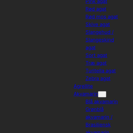
Pink agat
Rød agat
Rød mos agat
Skive agat
Slangehud /
Slangeskind
agat
Sort agat
Træ agat
Turitella agat
Zebra agat
Agrellite
Akvamarin
Blå akvamarin
Grønblå
akvamarin /
Brasiliensk
akvamarin