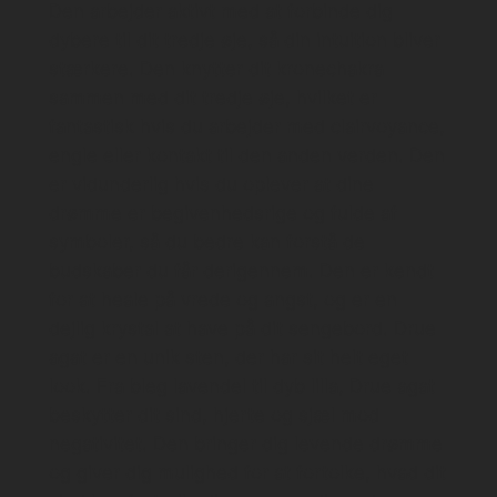
Den arbejder aktivt med at forbinde dig
dybere til dit tredje øje, så din intuition bliver
stærkere. Den knytter dit kronechakra
sammen med dit tredje øje, hvilket er
fantastisk hvis du arbejder med clairvoyance,
engle eller kontakt til den anden verden. Den
er vidunderlig hvis du oplever at dine
drømme er begivenhedsrige og fulde af
symboler, så du bedre kan forstå de
budskaber du får derigennem. Den er kendt
for at heale på vrede og angst, og er en
dejlig krystal at have på dit sengebord. Drue
agat er en unik sten, der har sit helt eget
look. Fra bleg lavendel til dyb lilla, Drue agat
beskytter dit sind, hjerte og sjæl mod
negativitet. Den bringer dig levende drømme
og giver dig mulighed for at fortolke, hvad dit