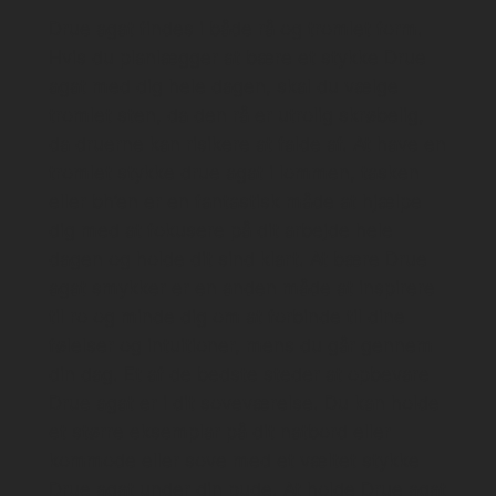
Drue agat findes i både rå og tromlet form.
Hvis du planlægger at bære et stykke Drue
agat med dig hele dagen, skal du vælge
tromlet sten, da den rå er utrolig skrøbelig,
da druerne kan risikere at falde af. At have en
tromlet stykke drue agat i lommen, tasken
eller bh’en er en fantastisk måde at hjælpe
dig med at fokusere på dit arbejde hele
dagen og holde dit sind klart. At bære Drue
agat smykker er en anden måde at inspirere
til ro og minde dig om at forbinde til dine
følelser og intuitioner, mens du går gennem
din dag. Et af de bedste steder at opbevare
Drue agat er i dit soveværelse. Du kan holde
et større eksemplar på dit natbord eller
kommode eller sove med et væltet stykke
Drue agat under din pude. At holde Drue agat