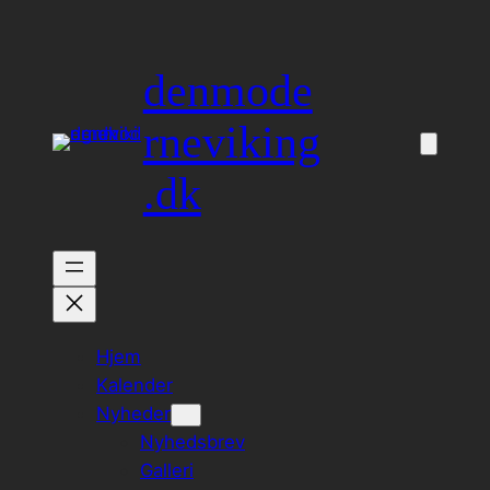
Spring
til
denmode
indhold
rneviking
.dk
Hjem
Kalender
Nyheder
Nyhedsbrev
Galleri