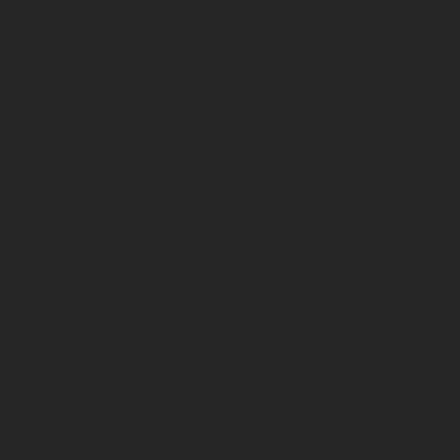
sind kan fortælle dig gennem disse drømme.
En kraftfuld sten af ​​beroligende og stabilitet.
Drue agat er teknisk set ikke en agat, fordi
den ikke har nogen bånd. Men ligesom agat
er det en form for Kalcedon. Drue agat er en
beroligende sten, der fremmer stabilitet og
ro. Den er også kendt for beskyttelse mod
negativ energi, fremmer af sikkerhed og
selvtillid, assistere mægling, fremmer
fredelige drømme og inspirerer til selvtillid.
Drue agat skærmer dig mod negativ energi,
og det skaber en følelse af tryghed, især i
tider med følelsesmæssig stress. Den giver
dig mulighed for at oprette forbindelse til din
spiritualitet og inspirerer dig til at
kommunikere med jordens positive energi.
Drue agat udsender varm beskyttende
energi, der beskytter dit sind og dine