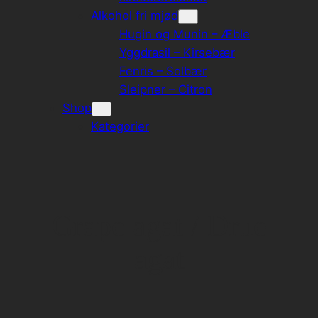
Alkohol fri mjød
Hugin og Munin – Æble
Yggdrasil – Kirsebær
Fenris – Solbær
Sleipner – Citron
Shop
Kategorier
Grape agat / Drue
agat