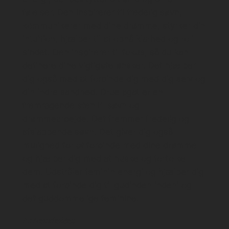
følelser. Den Inspirerer til fredelig søvn,
kommunikerer med dine drømme, styrker din
intuition, hjælper til at opnå klarhed og ro i
sindet. Den inspirerer til fokus, så du kan
definere dine vigtigste ønsker. Det hjælper
dig også med at forbinde dig med dig selv og
din indre sandhed. Drue agat er en
fremragende sten til søvn og
drømmearbejde. Det fremmer fredelig og
afslappende søvn. Det giver dig også
mulighed for at forbinde med dine drømme
og hjælper dig med at huske og fortolke
dem. Udstråler feminin energi og hjælper dig
med at forbinde dig til gudinden indeni og
det guddommelige feminine.
Anvendelse: