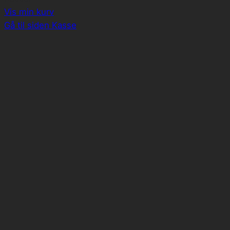
i
Vis min kurv
indkøbskurv
Gå til siden Kasse