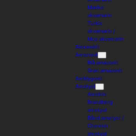
Mælke
akvamarin
Turkis
akvamarin /
Mos akvamarin
Alexandrit
Amazonit
Blå amazonit
Grøn amazonit
Amblygonit
Ametyst
Ametrin
Brandberg
ametyst
Bånd ametyst /
Chevron
ametyst