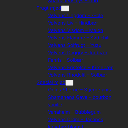
Shamanens Lys – Lind
Frugt mjød
Vølvens Ungdom – Æble
Vølvens Liv – Hindbær
Vølvens Visdom – Melon
Vølvens Flamme – Sød chili
Vølvens Solfrugt – Yuzu
Vølvens Daggry – Jordbær
Fenris – Solbær
Vølvens Fristelse – Kirsebær
Vølvens Rhodolit – Solbær
Special mjød
Odins Stjerne – Stjerne anis
Shamanens Gave – bourbon
vanilje
Vanaheim – Bubblegum
Vølvens Drøm – Japansk
kirsebærblomst