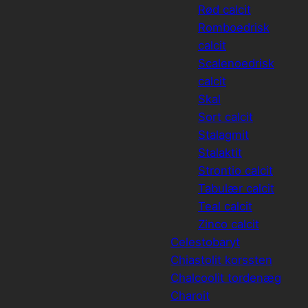
Rød calcit
Romboedrisk
calcit
Scalenoedrisk
calcit
Skal
Sort calcit
Stalagmit
Stalaktit
Strontio calcit
Tabulær calcit
Teal calcit
Zinco calcit
Celestobaryt
Chiastolit korssten
Chalcoolit tordenæg
Charoit