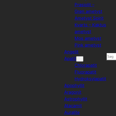
Prasiolit –
Grøn ametyst
Ametyst Spirit
Kvarts – Kaktus
ametyst
Mos ametyst
Pink ametyst
Angelit
Søg
Apatit
Chlorapatit
Fluorapatit
Hydroksylapatit
Apophyllit
Aragonit
Astrophyllit
Atacamit
Auralite