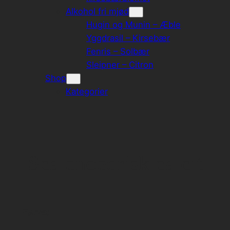
Alkohol fri mjød
Hugin og Munin – Æble
Yggdrasil – Kirsebær
Fenris – Solbær
Sleipner – Citron
Shop
Kategorier
Scalenoedrisk calcit
Farve: