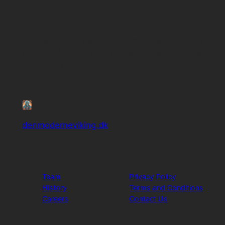
Rensning:
Den renses og genoplades med selenit, vand
og fuldmåne lys. Hold stenen under rindende
koldt vand, tør og placer derefter i måne lys.
denmoderneviking.dk
About
Privacy
Team
Privacy Policy
History
Terms and Conditions
Careers
Contact Us
Social