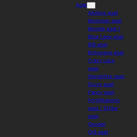
Agat
Abrikos agat
Blomster agat
Blonde agat /
Blue Lace agat
Blå agat
Botswana agat
Crazy Lace
agat
Dendritisk agat
Druzy agat
Fancy agat
Fortifikations
agat / Stribe
agat
Geoder
Grå agat