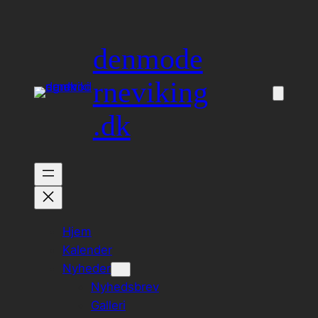
Spring
til
denmode
indhold
rneviking
.dk
Hjem
Kalender
Nyheder
Nyhedsbrev
Galleri