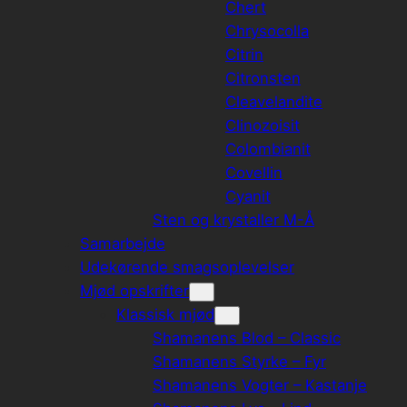
Chert
Chrysocolla
Citrin
Citronsten
Cleavelandite
Clinozoisit
Colombianit
Covellin
Cyanit
Sten og krystaller M-Å
Samarbejde
Udekørende smagsoplevelser
Mjød opskrifter
Klassisk mjød
Shamanens Blod – Classic
Shamanens Styrke – Fyr
Shamanens Vogter – Kastanje