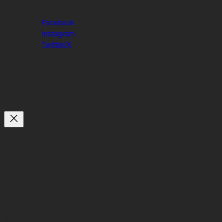
Facebook
Instagram
Twitter/X
Facebook
Link
Din kurv
(emner: 0)
Vare
Informationer
Total
Subtotal
0,00 kr.
Varer
Forsendelse, moms, og rabatter udregnet på siden
Kasse.