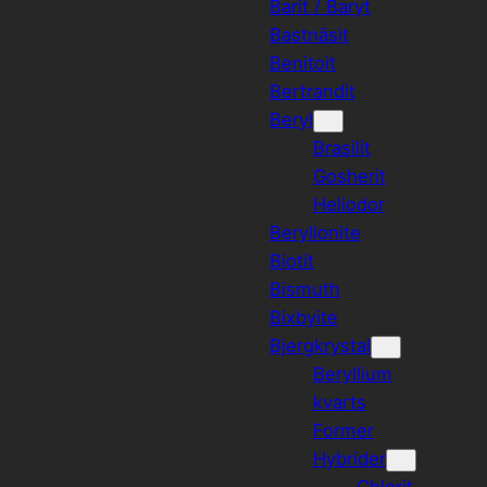
Barit / Baryt
Bastnäsit
Benitoit
Bertrandit
Beryl
Brasilit
Gosherit
Heliodor
Beryllonite
Biotit
Bismuth
Bixbyite
Bjergkrystal
Beryllium
kvarts
Former
Hybrider
Chlorit