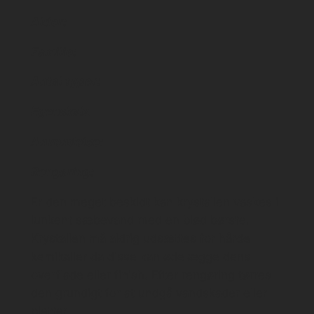
Alder:
Familie:
Antal typer:
Egenskab
:
Anvendelse:
Rengøring:
Er den meget beskidt kan krystallen vaskes i
lunkent sæbevand med en blød børste.
Krystallen må aldrig udsættes for hårde
kemikalier da disse kan ødelægge dens
overflade eller finish. Efter rengøring tørres
den grundigt for at undgå vandskader eller
pletter