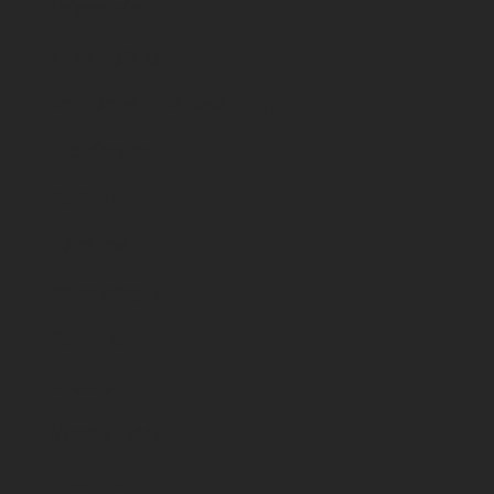
Udseende:
Er den giftig:
Kemisk sammensætning:
Sjældenhed:
Oprindelse:
Hårdhed:
Stjernetegn:
Element:
Chakra:
Værd af vide:
Historie: