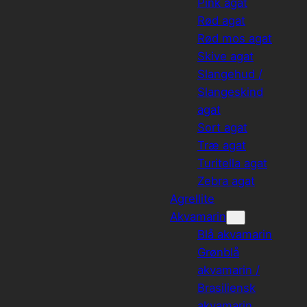
Pink agat
Rød agat
Rød mos agat
Skive agat
Slangehud /
Slangeskind
agat
Sort agat
Træ agat
Turitella agat
Zebra agat
Agrellite
Akvamarin
Blå akvamarin
Grønblå
akvamarin /
Brasiliensk
akvamarin