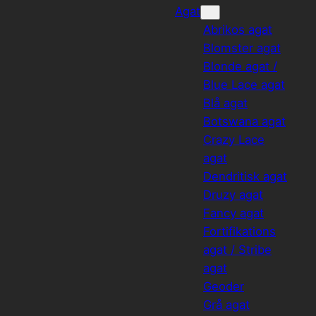
Agat
Abrikos agat
Blomster agat
Blonde agat /
Blue Lace agat
Blå agat
Botswana agat
Crazy Lace
agat
Dendritisk agat
Druzy agat
Fancy agat
Fortifikations
agat / Stribe
agat
Geoder
Grå agat