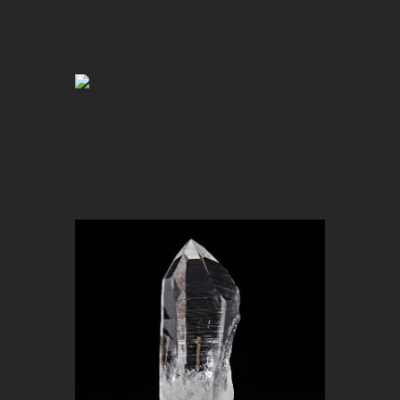
Hvad menes der med krystallers
egenskaber?