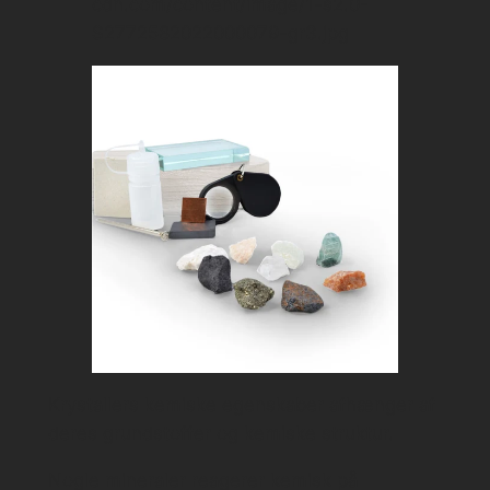
Krystallers kemiske egenskaber afhænger af
deres grundstoffer og kemiske struktur.
Nogle mineraler reagerer kemisk på