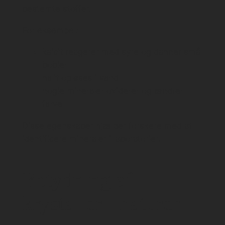
bestemte stoffer.
For eksempel:
kalcit reagerer med syre og danner små
bobler
halit opløses i vand
nogle mineraler oxiderer og ændrer
farve
Disse egenskaber hjælper forskere med at
identificere mineraler i laboratorier.
Betydning af
krystaller i naturen