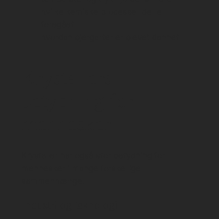
hvilke kemiske processer der er
foregået
hvordan bjergarter er blevet dannet
Krystallers
betydning for
mennesker
Krystaller har også stor betydning for
mennesker i mange forskellige
sammenhænge.
Industri og teknologi