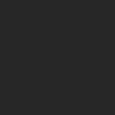
Gennemsigtighed
Krystaller kan være:
gennemsigtige
halvtransparente
uigennemsigtige
Lysbrydning
Når lys passerer gennem en krystal, kan det
ændre retning. Dette kaldes
lysrefraktion
.
Farvespil
Nogle mineraler kan skabe farvespil, når lys
reflekteres fra deres indre struktur. Et kendt
eksempel er opal.