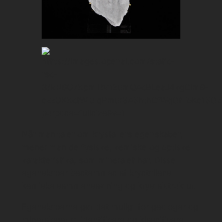
Når man taler om krystallers egenskaber,
mener man de fysiske, kemiske og optiske
karakteristika, som mineralet har. Disse
egenskaber bestemmes af krystallens
kemiske sammensætning og krystalstruktur.
Egenskaberne gør det muligt for geologer og
mineraloger at identificere og klassificere