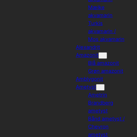
Mælke
akvamarin
Turkis
akvamarin /
Mos akvamarin
Alexandrit
Amazonit
Blå amazonit
Grøn amazonit
Amblygonit
Ametyst
Ametrin
Brandberg
ametyst
Bånd ametyst /
Chevron
ametyst