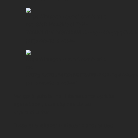
Mange krystaller har interessante optiske
egenskaber, som skyldes deres
krystalstruktur.
Disse egenskaber omfatter blandt andet: