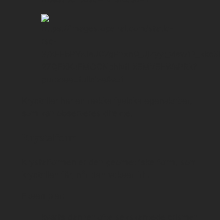
Krystaller har en række fysiske egenskaber,
som kan observeres direkte.
Krystalform
Krystalformen er den geometriske form, som
krystallen får, når den vokser frit.
Eksempler:
kvarts danner ofte sekskantede prismer