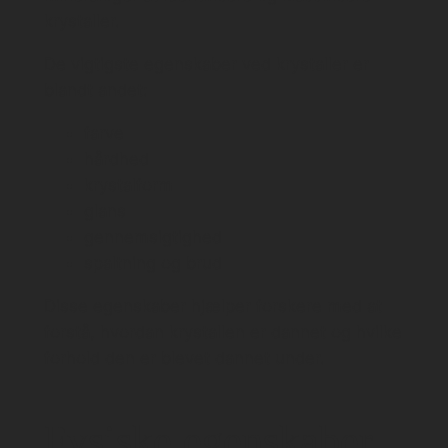
krystaller.
De vigtigste egenskaber ved krystaller er
blandt andet:
farve
hårdhed
krystalform
glans
gennemsigtighed
spaltning og brud
Disse egenskaber hjælper forskere med at
forstå, hvordan krystallen er dannet og hvilke
forhold den er blevet dannet under.
Fysiske egenskaber