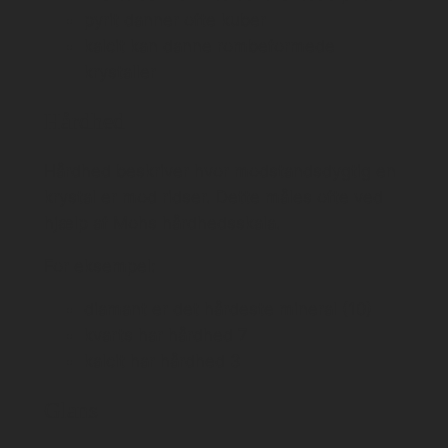
pyrit danner ofte kuber
kalcit kan danne rombeformede
krystaller
Hårdhed
Hårdhed beskriver hvor modstandsdygtig en
krystal er mod ridser. Dette måles ofte ved
hjælp af Mohs hårdhedsskala.
For eksempel:
diamant er det hårdeste mineral (10)
kvarts har hårdhed 7
kalcit har hårdhed 3
Glans