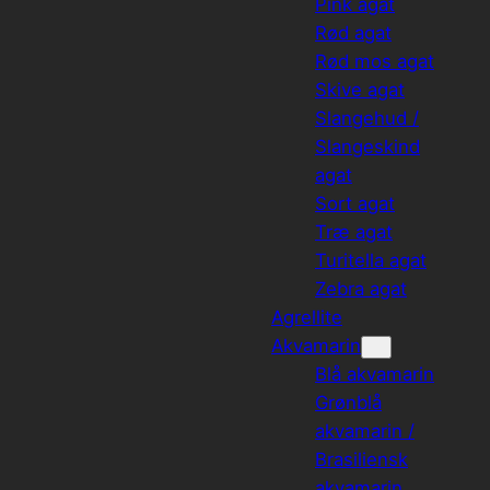
Pink agat
Rød agat
Rød mos agat
Skive agat
Slangehud /
Slangeskind
agat
Sort agat
Træ agat
Turitella agat
Zebra agat
Agrellite
Akvamarin
Blå akvamarin
Grønblå
akvamarin /
Brasiliensk
akvamarin