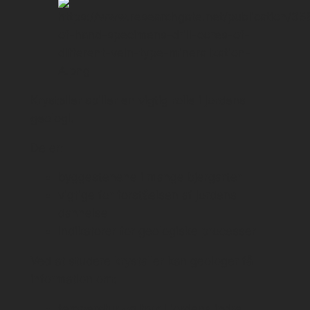
Krystaller spiller en vigtig rolle i jordens
geologi.
De er:
byggestenene i mange bjergarter
vigtige for forståelsen af jordens
dannelse
indikatorer for geologiske processer
Ved at studere krystaller kan geologer få
information om:
temperatur og tryk i jordens indre