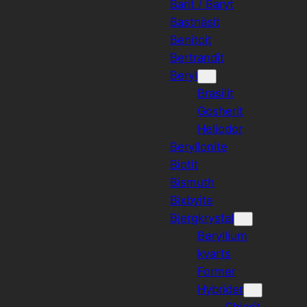
Barit / Baryt
Bastnäsit
Benitoit
Bertrandit
Beryl
Brasilit
Gosherit
Heliodor
Beryllonite
Biotit
Bismuth
Bixbyite
Bjergkrystal
Beryllium
kvarts
Former
Hybrider
Chlorit