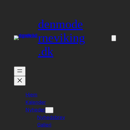
Spring
til
denmode
indhold
rneviking
.dk
Hjem
Kalender
Nyheder
Nyhedsbrev
Galleri