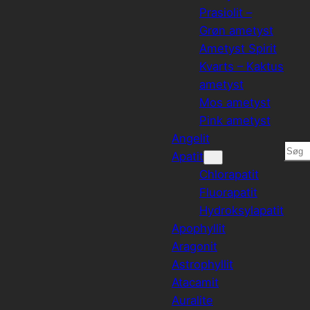
Prasiolit –
Grøn ametyst
Ametyst Spirit
Kvarts – Kaktus
ametyst
Mos ametyst
Pink ametyst
Angelit
Søg
Apatit
Chlorapatit
Fluorapatit
Hydroksylapatit
Apophyllit
Aragonit
Astrophyllit
Atacamit
Auralite