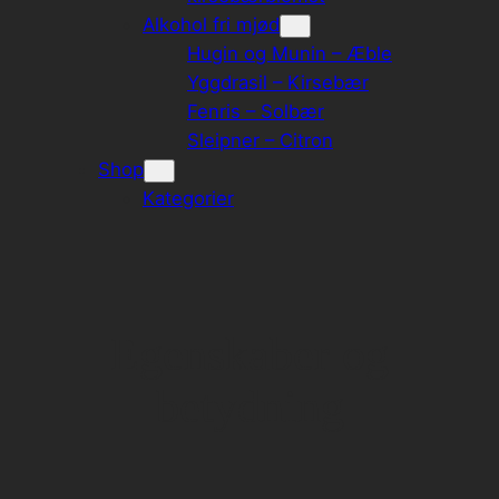
Alkohol fri mjød
Hugin og Munin – Æble
Yggdrasil – Kirsebær
Fenris – Solbær
Sleipner – Citron
Shop
Kategorier
Egenskaber og
betydning