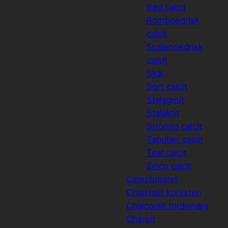
Rød calcit
Romboedrisk
calcit
Scalenoedrisk
calcit
Skal
Sort calcit
Stalagmit
Stalaktit
Strontio calcit
Tabulær calcit
Teal calcit
Zinco calcit
Celestobaryt
Chiastolit korssten
Chalcoolit tordenæg
Charoit