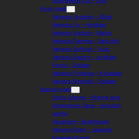
Shamanens Lys – Lind
Frugt mjød
Vølvens Ungdom – Æble
Vølvens Liv – Hindbær
Vølvens Visdom – Melon
Vølvens Flamme – Sød chili
Vølvens Solfrugt – Yuzu
Vølvens Daggry – Jordbær
Fenris – Solbær
Vølvens Fristelse – Kirsebær
Vølvens Rhodolit – Solbær
Special mjød
Odins Stjerne – Stjerne anis
Shamanens Gave – bourbon
vanilje
Vanaheim – Bubblegum
Vølvens Drøm – Japansk
kirsebærblomst