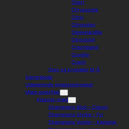
Chert
Chrysocolla
Citrin
Citronsten
Cleavelandite
Clinozoisit
Colombianit
Covellin
Cyanit
Sten og krystaller M-Å
Samarbejde
Udekørende smagsoplevelser
Mjød opskrifter
Klassisk mjød
Shamanens Blod – Classic
Shamanens Styrke – Fyr
Shamanens Vogter – Kastanje