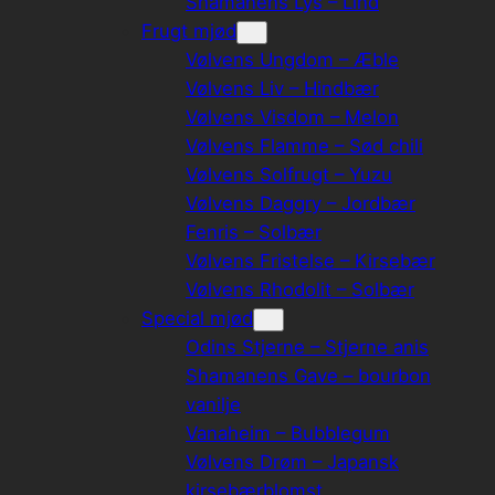
Shamanens Lys – Lind
Frugt mjød
Vølvens Ungdom – Æble
Vølvens Liv – Hindbær
Vølvens Visdom – Melon
Vølvens Flamme – Sød chili
Vølvens Solfrugt – Yuzu
Vølvens Daggry – Jordbær
Fenris – Solbær
Vølvens Fristelse – Kirsebær
Vølvens Rhodolit – Solbær
Special mjød
Odins Stjerne – Stjerne anis
Shamanens Gave – bourbon
vanilje
Vanaheim – Bubblegum
Vølvens Drøm – Japansk
kirsebærblomst