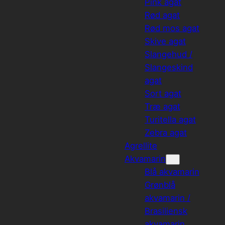
Pink agat
Rød agat
Rød mos agat
Skive agat
Slangehud /
Slangeskind
agat
Sort agat
Træ agat
Turitella agat
Zebra agat
Agrellite
Akvamarin
Blå akvamarin
Grønblå
akvamarin /
Brasiliensk
akvamarin