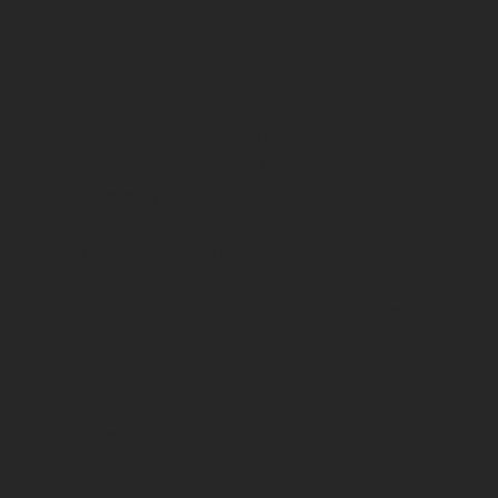
Fire & Ice
Farve:
Primært klar (farveløs) kvarts, men med
mange små interne brud eller fissurer, som
reflekterer lyset. Disse interne “crackle” brud
kan skabe regnbueeffekter (“feather
rainbows”) inde i krystallen. Kan også have
hvide skyer eller områder med “fairy frost”
inde, alt afhængig af, hvordan bruddene er
dannet
Udseende:
Typiske kvarts-prismekrystaller eller slebne
point / tårne. Internt “sprækker” / micro-
fissurer fra den særlige varme-