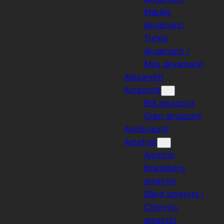
Mælke
akvamarin
Turkis
akvamarin /
Mos akvamarin
Alexandrit
Amazonit
Blå amazonit
Grøn amazonit
Amblygonit
Ametyst
Ametrin
Brandberg
ametyst
Bånd ametyst /
Chevron
ametyst