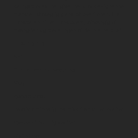
kølingsproces, der giver det crackle-lignende
mønster. Glasagtig glans på overfladen. Fra
transparent til let translucent, afhængig af
mængden og placeringen af de interne brud
Er den giftig:
Nej
Kemisk sammensætning:
SiO₂
Sjældenhed:
Relativ almindelig i termisk fremstillet kvalitet
Sjælden i naturlig kvalitet
Oprindelse: