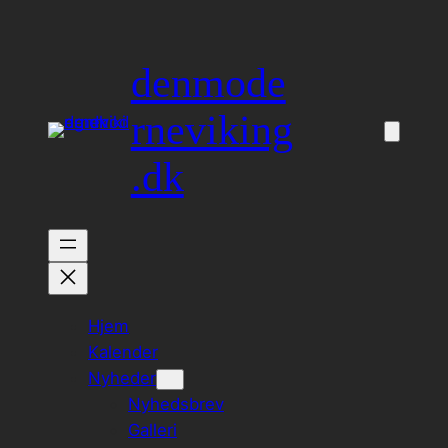
Spring
til
denmode
indhold
rneviking
.dk
Hjem
Kalender
Nyheder
Nyhedsbrev
Galleri