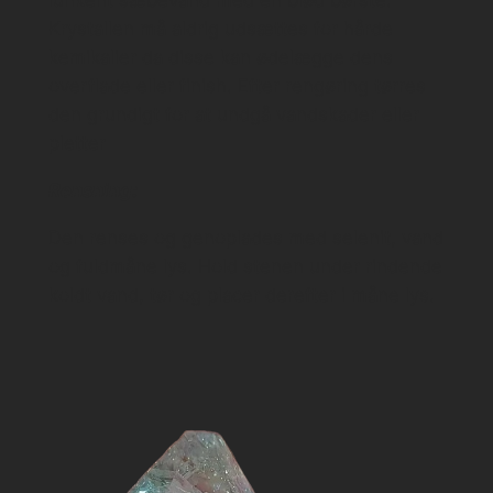
Krystallen må aldrig udsættes for hårde
kemikalier da disse kan ødelægge dens
overflade eller finish. Efter rengøring tørres
den grundigt for at undgå vandskader eller
pletter
Rensning:
Den renses og genoplades med selenit, vand
og fuldmåne lys. Hold stenen under rindende
koldt vand, tør og placer derefter i måne lys.