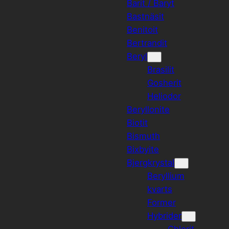
Barit / Baryt
Bastnäsit
Benitoit
Bertrandit
Beryl
Brasilit
Gosherit
Heliodor
Beryllonite
Biotit
Bismuth
Bixbyite
Bjergkrystal
Beryllium
kvarts
Former
Hybrider
Chlorit