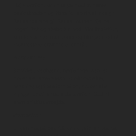
Høj vibration, kan hjælpe med at hæve
bevidstheden og åbne for spirituel indsigt.
Rensende energi. Renser auraen, fjerne
negativitet og skabe klarhed. Manifestation,
kan forstærke intentioner og hjælpe med at
manifestere drømme eller mål.
Anvendelse:
Smykker, vedhæng, nøgleringe, samler
materiale, anvendes til chakraarbejde,
rensning og transformation, druser eller
klynger udstillet som dekoration. God til
shamanistisk arbejde.
Rengøring:
Er den meget beskidt kan krystallen vaskes i
lunkent sæbevand med en blød børste.