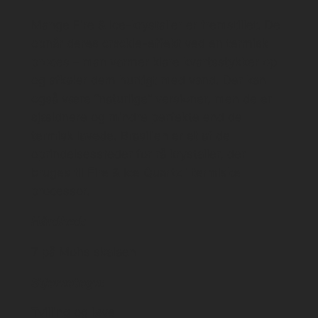
Mange Fire & Ice-krystaller er fremstillet. De
opnår deres crackle-effekt ved en termisk
proces – man varmer klare kvartsstykker op
og afkøler dem hurtigt med vand. Der kan
også være “naturlige” versioner, men de er
sjældnere og mindre perfekte end de
termisk lavede. Brasilien er et af de
oprindelsessteder for rå krystaller, der
bruges til Fire & Ice Quartz i termiske
processor.
Hårdhed:
7 på Mohs skalaen
Stjernetegn:
Tvilling og løve