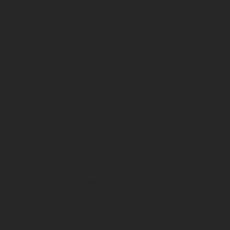
Element:
Luft og ild
Chakra:
Krone
Værd af vide:
De mange interne sprækker / “crackle
mønstre” skabes bevidst via varme + hurtig
afkøling. Det er ikke altid en naturlig
forekomst, da naturlig forekomster er
sjældne. Regnbuer opstår, når lys brydes i de
små interne brud – hvilket gør hver krystal
unik. Kræver muligvis rensning oftere, fordi
sprækker kan “fange” energier