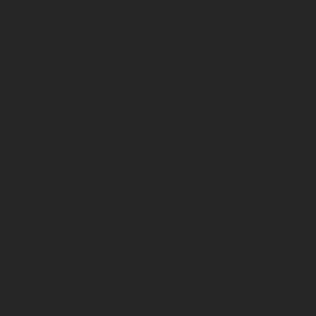
Historie:
Brugt af krystallsamlere og healere i nyere tid
som en spirituel redskabssten – især
populær i moderne “new age”-krystalkultur.
Handelsnavnet “Fire & Ice” (og “Crackle
Quartz”) stammer fra den visuelle effekt
skabt ved varme-behandling og hurtig
afkøling. Den associeret med “shamanisk
intuition” og rejsearbejde, hvilket gør, at dens
anvendelse som redskab til spirituel rejse
ikke er ny i krystalmiddel.
Alder:
Millioner til hundreder af millioner år
Familie: