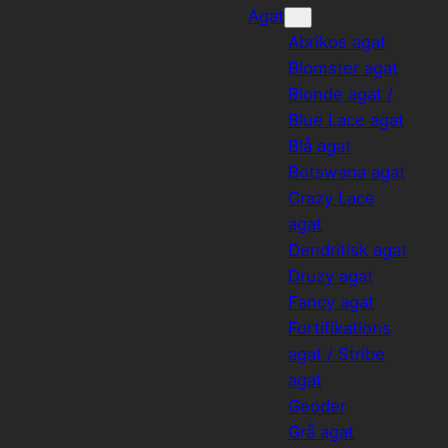
Agat
Abrikos agat
Blomster agat
Blonde agat /
Blue Lace agat
Blå agat
Botswana agat
Crazy Lace
agat
Dendritisk agat
Druzy agat
Fancy agat
Fortifikations
agat / Stribe
agat
Geoder
Grå agat