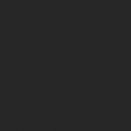
Kvarts familien
Antal typer:
Naturlig Fire & Ice / Crackle Quartz: Nogle rå
krystaller har naturlige sprækker, men disse
er sjældnere.
Termisk behandlet Crackle Quartz: Mest
almindelig.
Variationer i farve: Nogle har mere regnbue
(“rainbow crackle”), nogle er nærmest helt
klare med kun meget fine sprækker.
Egenskab
:
Forandrings- og transformationssten,
symboliserer, at “gennem brud kommer lys”.