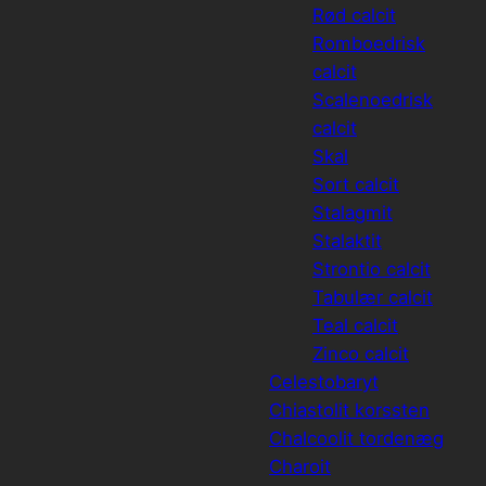
Rød calcit
Romboedrisk
calcit
Scalenoedrisk
calcit
Skal
Sort calcit
Stalagmit
Stalaktit
Strontio calcit
Tabulær calcit
Teal calcit
Zinco calcit
Celestobaryt
Chiastolit korssten
Chalcoolit tordenæg
Charoit