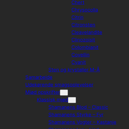
Chert
Chrysocolla
Citrin
Citronsten
Cleavelandite
Clinozoisit
Colombianit
Covellin
Cyanit
Sten og krystaller M-Å
Samarbejde
Udekørende smagsoplevelser
Mjød opskrifter
Klassisk mjød
Shamanens Blod – Classic
Shamanens Styrke – Fyr
Shamanens Vogter – Kastanje