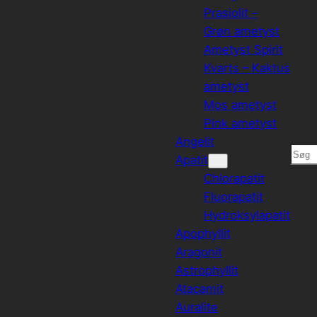
Prasiolit –
Grøn ametyst
Ametyst Spirit
Kvarts – Kaktus
ametyst
Mos ametyst
Pink ametyst
Angelit
Søg
Apatit
Chlorapatit
Fluorapatit
Hydroksylapatit
Apophyllit
Aragonit
Astrophyllit
Atacamit
Auralite