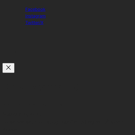
Facebook
Instagram
Twitter/X
Facebook
Link
Din kurv
(emner: 0)
Vare
Informationer
Total
Subtotal
0,00 kr.
Varer
Forsendelse, moms, og rabatter udregnet på siden
Kasse.
i