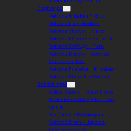
Shamanens Lys – Lind
Frugt mjød
Vølvens Ungdom – Æble
Vølvens Liv – Hindbær
Vølvens Visdom – Melon
Vølvens Flamme – Sød chili
Vølvens Solfrugt – Yuzu
Vølvens Daggry – Jordbær
Fenris – Solbær
Vølvens Fristelse – Kirsebær
Vølvens Rhodolit – Solbær
Special mjød
Odins Stjerne – Stjerne anis
Shamanens Gave – bourbon
vanilje
Vanaheim – Bubblegum
Vølvens Drøm – Japansk
kirsebærblomst