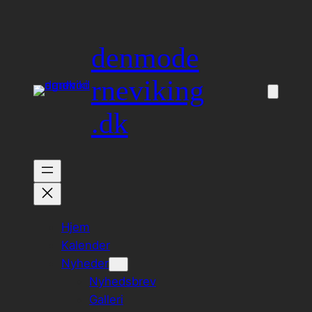
Spring
til
denmode
indhold
rneviking
.dk
Hjem
Kalender
Nyheder
Nyhedsbrev
Galleri