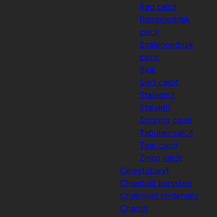
Rød calcit
Romboedrisk
calcit
Scalenoedrisk
calcit
Skal
Sort calcit
Stalagmit
Stalaktit
Strontio calcit
Tabulær calcit
Teal calcit
Zinco calcit
Celestobaryt
Chiastolit korssten
Chalcoolit tordenæg
Charoit