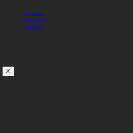
Facebook
Instagram
Twitter/X
Facebook
Link
Din kurv
(emner: 0)
Vare
Informationer
Total
Subtotal
0,00 kr.
Varer
Forsendelse, moms, og rabatter udregnet på siden
Kasse.