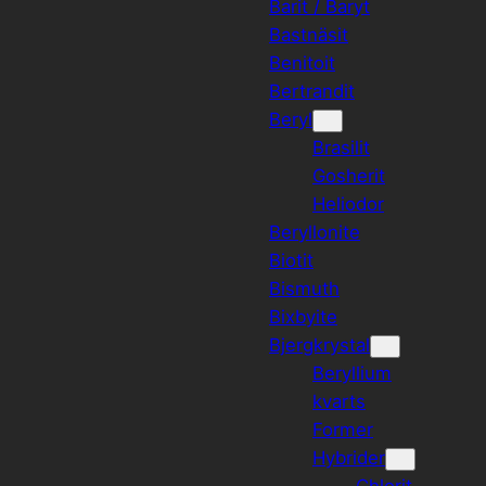
Barit / Baryt
Bastnäsit
Benitoit
Bertrandit
Beryl
Brasilit
Gosherit
Heliodor
Beryllonite
Biotit
Bismuth
Bixbyite
Bjergkrystal
Beryllium
kvarts
Former
Hybrider
Chlorit