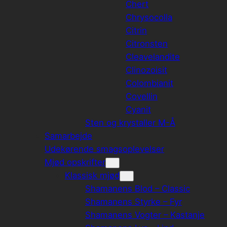
Chert
Chrysocolla
Citrin
Citronsten
Cleavelandite
Clinozoisit
Colombianit
Covellin
Cyanit
Sten og krystaller M-Å
Samarbejde
Udekørende smagsoplevelser
Mjød opskrifter
Klassisk mjød
Shamanens Blod – Classic
Shamanens Styrke – Fyr
Shamanens Vogter – Kastanje