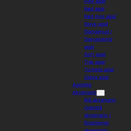
Pink agat
Rød agat
Rød mos agat
Skive agat
Slangehud /
Slangeskind
agat
Sort agat
Træ agat
Turitella agat
Zebra agat
Agrellite
Akvamarin
Blå akvamarin
Grønblå
akvamarin /
Brasiliensk
akvamarin