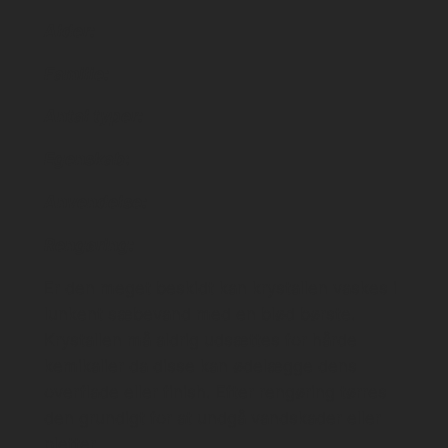
Alder:
Familie:
Antal typer:
Egenskab
:
Anvendelse:
Rengøring:
Er den meget beskidt kan krystallen vaskes i
lunkent sæbevand med en blød børste.
Krystallen må aldrig udsættes for hårde
kemikalier da disse kan ødelægge dens
overflade eller finish. Efter rengøring tørres
den grundigt for at undgå vandskader eller
pletter