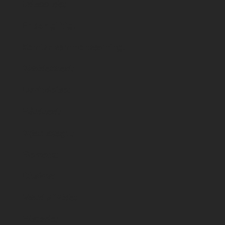
Udseende:
Er den giftig:
Kemisk sammensætning:
Sjældenhed:
Oprindelse:
Hårdhed:
Stjernetegn:
Element:
Chakra:
Værd af vide:
Historie: