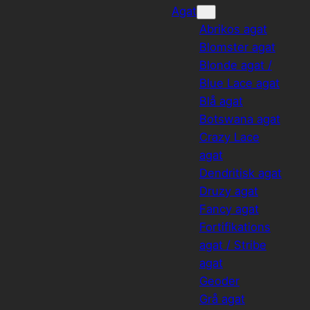
Agat
Abrikos agat
Blomster agat
Blonde agat /
Blue Lace agat
Blå agat
Botswana agat
Crazy Lace
agat
Dendritisk agat
Druzy agat
Fancy agat
Fortifikations
agat / Stribe
agat
Geoder
Grå agat