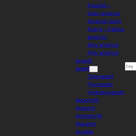
Prasiolit –
Grøn ametyst
Ametyst Spirit
Kvarts – Kaktus
ametyst
Mos ametyst
Pink ametyst
Angelit
Søg
Apatit
Chlorapatit
Fluorapatit
Hydroksylapatit
Apophyllit
Aragonit
Astrophyllit
Atacamit
Auralite