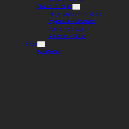
Alkohol fri mjød
Hugin og Munin – Æble
Yggdrasil – Kirsebær
Fenris – Solbær
Sleipner – Citron
Shop
Kategorier
Brun calcit
Farve: