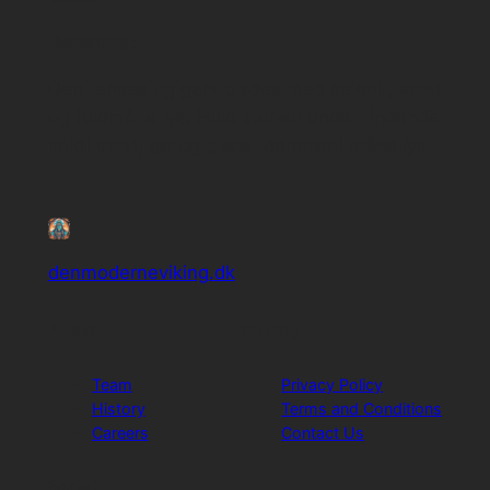
Rensning:
Den renses og genoplades med selenit, vand
og fuldmåne lys. Hold stenen under rindende
koldt vand, tør og placer derefter i måne lys.
denmoderneviking.dk
About
Privacy
Team
Privacy Policy
History
Terms and Conditions
Careers
Contact Us
Social