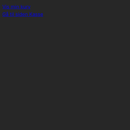
i
Vis min kurv
indkøbskurv
Gå til siden Kasse