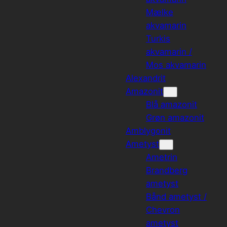
Mælke
akvamarin
Turkis
akvamarin /
Mos akvamarin
Alexandrit
Amazonit
Blå amazonit
Grøn amazonit
Amblygonit
Ametyst
Ametrin
Brandberg
ametyst
Bånd ametyst /
Chevron
ametyst