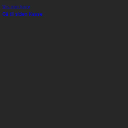
i
Vis min kurv
indkøbskurv
Gå til siden Kasse