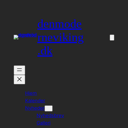
Spring
til
denmode
indhold
rneviking
.dk
Hjem
Kalender
Nyheder
Nyhedsbrev
Galleri