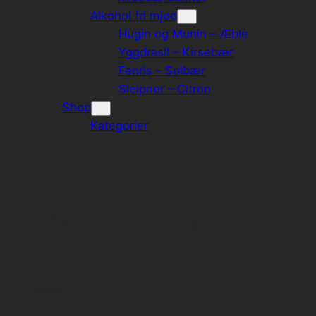
Alkohol fri mjød
Hugin og Munin – Æble
Yggdrasil – Kirsebær
Fenris – Solbær
Sleipner – Citron
Shop
Kategorier
Romboedrisk calcit
Farve: