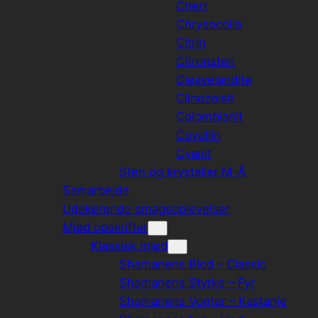
Chert
Chrysocolla
Citrin
Citronsten
Cleavelandite
Clinozoisit
Colombianit
Covellin
Cyanit
Sten og krystaller M-Å
Samarbejde
Udekørende smagsoplevelser
Mjød opskrifter
Klassisk mjød
Shamanens Blod – Classic
Shamanens Styrke – Fyr
Shamanens Vogter – Kastanje