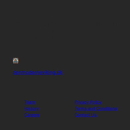
Rensning:
Den renses og genoplades med selenit, vand
og fuldmåne lys. Hold stenen under rindende
koldt vand, tør og placer derefter i måne lys.
denmoderneviking.dk
About
Privacy
Team
Privacy Policy
History
Terms and Conditions
Careers
Contact Us
Social