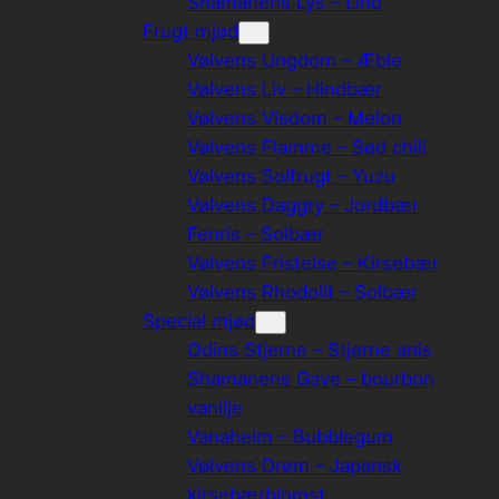
Shamanens Lys – Lind
Frugt mjød
Vølvens Ungdom – Æble
Vølvens Liv – Hindbær
Vølvens Visdom – Melon
Vølvens Flamme – Sød chili
Vølvens Solfrugt – Yuzu
Vølvens Daggry – Jordbær
Fenris – Solbær
Vølvens Fristelse – Kirsebær
Vølvens Rhodolit – Solbær
Special mjød
Odins Stjerne – Stjerne anis
Shamanens Gave – bourbon
vanilje
Vanaheim – Bubblegum
Vølvens Drøm – Japansk
kirsebærblomst