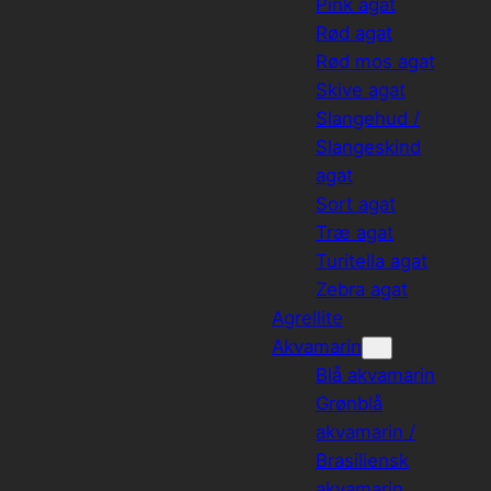
Pink agat
Rød agat
Rød mos agat
Skive agat
Slangehud /
Slangeskind
agat
Sort agat
Træ agat
Turitella agat
Zebra agat
Agrellite
Akvamarin
Blå akvamarin
Grønblå
akvamarin /
Brasiliensk
akvamarin