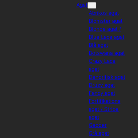
Agat
Abrikos agat
Blomster agat
Blonde agat /
Blue Lace agat
Blå agat
Botswana agat
Crazy Lace
agat
Dendritisk agat
Druzy agat
Fancy agat
Fortifikations
agat / Stribe
agat
Geoder
Grå agat