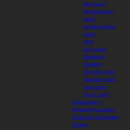
Rød calcit
Romboedrisk
calcit
Scalenoedrisk
calcit
Skal
Sort calcit
Stalagmit
Stalaktit
Strontio calcit
Tabulær calcit
Teal calcit
Zinco calcit
Celestobaryt
Chiastolit korssten
Chalcoolit tordenæg
Charoit