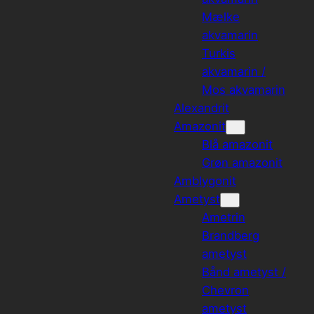
Mælke
akvamarin
Turkis
akvamarin /
Mos akvamarin
Alexandrit
Amazonit
Blå amazonit
Grøn amazonit
Amblygonit
Ametyst
Ametrin
Brandberg
ametyst
Bånd ametyst /
Chevron
ametyst