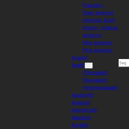
Prasiolit –
Grøn ametyst
Ametyst Spirit
Kvarts – Kaktus
ametyst
Mos ametyst
Pink ametyst
Angelit
Søg
Apatit
Chlorapatit
Fluorapatit
Hydroksylapatit
Apophyllit
Aragonit
Astrophyllit
Atacamit
Auralite