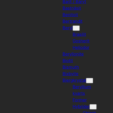
Barit / Baryt
Bastnäsit
Benitoit
Bertrandit
Beryl
Brasilit
Gosherit
Heliodor
Beryllonite
Biotit
Bismuth
Bixbyite
Bjergkrystal
Beryllium
kvarts
Former
Hybrider
Chlorit