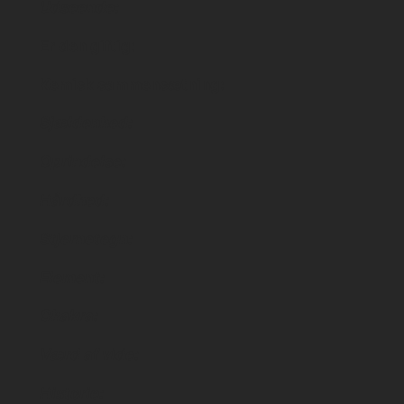
Udseende:
Er den giftig:
Kemisk sammensætning:
Sjældenhed:
Oprindelse:
Hårdhed:
Stjernetegn:
Element:
Chakra:
Værd af vide:
Historie: