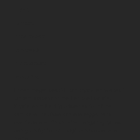
Alder:
Familie:
Antal typer:
Egenskab
:
Anvendelse:
Rengøring:
Er den meget beskidt kan krystallen vaskes i
lunkent sæbevand med en blød børste.
Krystallen må aldrig udsættes for hårde
kemikalier da disse kan ødelægge dens
overflade eller finish. Efter rengøring tørres
den grundigt for at undgå vandskader eller
pletter