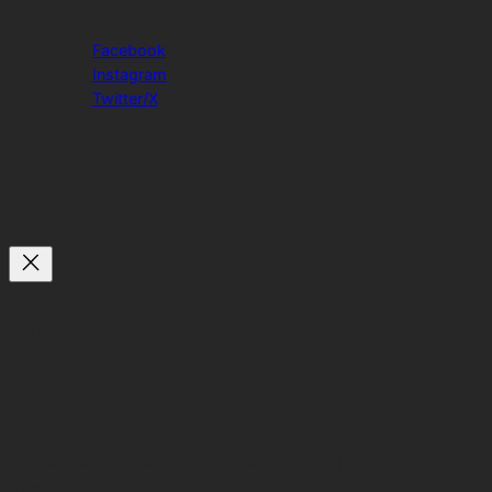
Facebook
Instagram
Twitter/X
Facebook
Link
Din kurv
(emner: 0)
Vare
Informationer
Total
Subtotal
0,00 kr.
Varer
Forsendelse, moms, og rabatter udregnet på siden
Kasse.