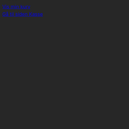
i
Vis min kurv
indkøbskurv
Gå til siden Kasse