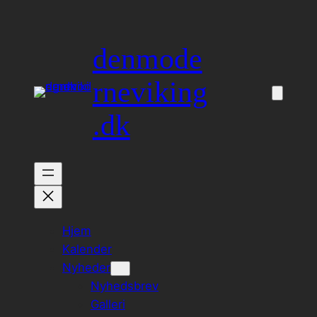
Spring
til
denmode
indhold
rneviking
.dk
Hjem
Kalender
Nyheder
Nyhedsbrev
Galleri