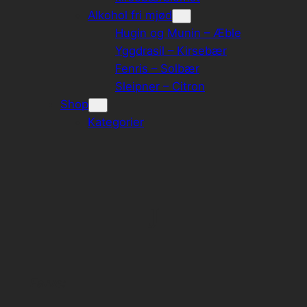
Alkohol fri mjød
Hugin og Munin – Æble
Yggdrasil – Kirsebær
Fenris – Solbær
Sleipner – Citron
Shop
Kategorier
J
Farve: