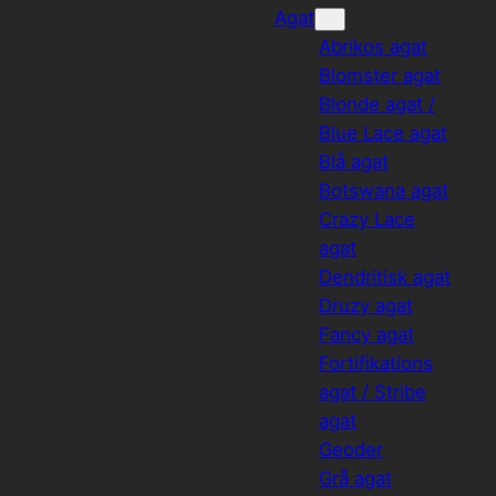
Agat
Abrikos agat
Blomster agat
Blonde agat /
Blue Lace agat
Blå agat
Botswana agat
Crazy Lace
agat
Dendritisk agat
Druzy agat
Fancy agat
Fortifikations
agat / Stribe
agat
Geoder
Grå agat