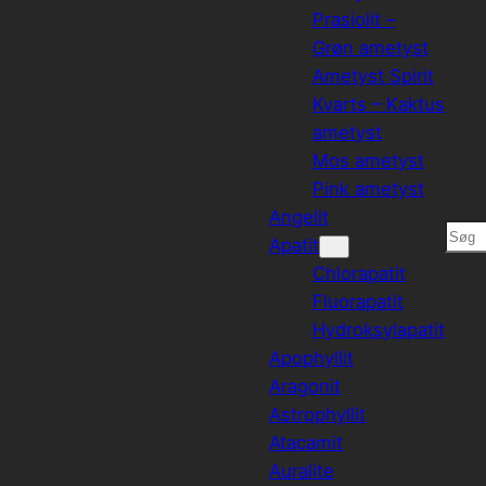
Prasiolit –
Grøn ametyst
Ametyst Spirit
Kvarts – Kaktus
ametyst
Mos ametyst
Pink ametyst
Angelit
Søg
Apatit
Chlorapatit
Fluorapatit
Hydroksylapatit
Apophyllit
Aragonit
Astrophyllit
Atacamit
Auralite