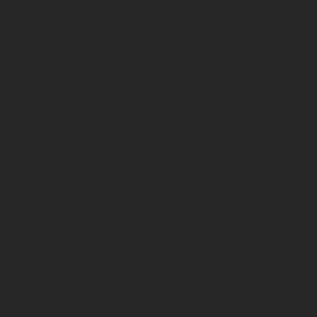
Alder:
Familie:
Antal typer:
Egenskab
:
Anvendelse:
Rengøring:
Er den meget beskidt kan krystallen vaskes i
lunkent sæbevand med en blød børste.
Krystallen må aldrig udsættes for hårde
kemikalier da disse kan ødelægge dens
overflade eller finish. Efter rengøring tørres
den grundigt for at undgå vandskader eller
pletter