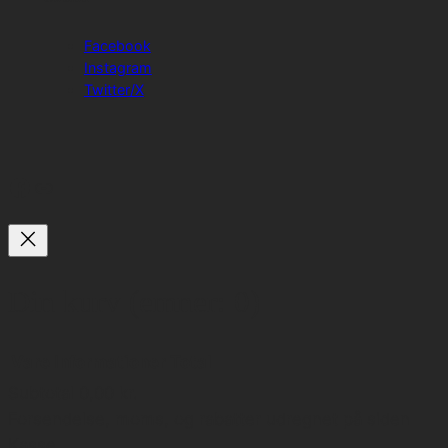
Facebook
Instagram
Twitter/X
Facebook
Link
Din kurv
(emner: 0)
Vare
Informationer
Total
Subtotal
0,00 kr.
Varer
Forsendelse, moms, og rabatter udregnet på siden
Kasse.