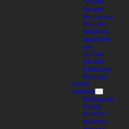
Pink agat
Rød agat
Rød mos agat
Skive agat
Slangehud /
Slangeskind
agat
Sort agat
Træ agat
Turitella agat
Zebra agat
Agrellite
Akvamarin
Blå akvamarin
Grønblå
akvamarin /
Brasiliensk
akvamarin