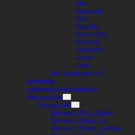
Chert
Chrysocolla
Citrin
Citronsten
Cleavelandite
Clinozoisit
Colombianit
Covellin
Cyanit
Sten og krystaller M-Å
Samarbejde
Udekørende smagsoplevelser
Mjød opskrifter
Klassisk mjød
Shamanens Blod – Classic
Shamanens Styrke – Fyr
Shamanens Vogter – Kastanje