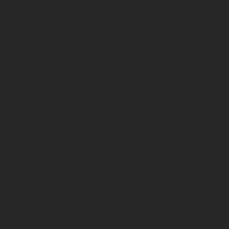
Udseende:
Er den giftig:
Kemisk sammensætning:
Sjældenhed:
Oprindelse:
Hårdhed:
Stjernetegn:
Element:
Chakra:
Værd af vide:
Historie: