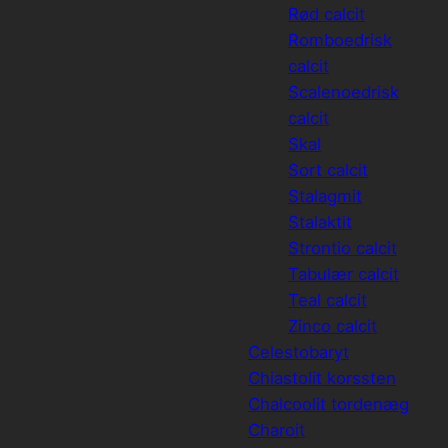
Rød calcit
Romboedrisk
calcit
Scalenoedrisk
calcit
Skal
Sort calcit
Stalagmit
Stalaktit
Strontio calcit
Tabulær calcit
Teal calcit
Zinco calcit
Celestobaryt
Chiastolit korssten
Chalcoolit tordenæg
Charoit