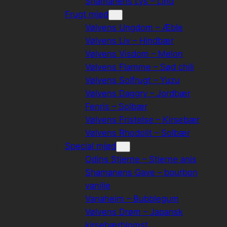
Shamanens Lys – Lind
Frugt mjød
Vølvens Ungdom – Æble
Vølvens Liv – Hindbær
Vølvens Visdom – Melon
Vølvens Flamme – Sød chili
Vølvens Solfrugt – Yuzu
Vølvens Daggry – Jordbær
Fenris – Solbær
Vølvens Fristelse – Kirsebær
Vølvens Rhodolit – Solbær
Special mjød
Odins Stjerne – Stjerne anis
Shamanens Gave – bourbon
vanilje
Vanaheim – Bubblegum
Vølvens Drøm – Japansk
kirsebærblomst