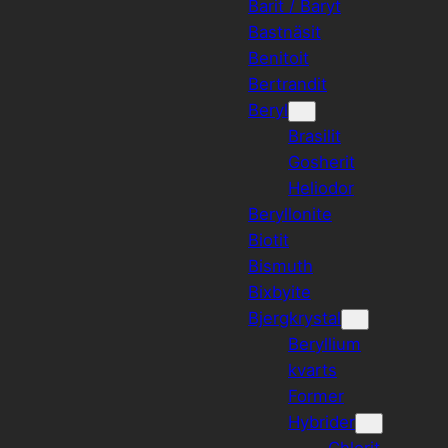
Barit / Baryt
Bastnäsit
Benitoit
Bertrandit
Beryl
Brasilit
Gosherit
Heliodor
Beryllonite
Biotit
Bismuth
Bixbyite
Bjergkrystal
Beryllium
kvarts
Former
Hybrider
Chlorit