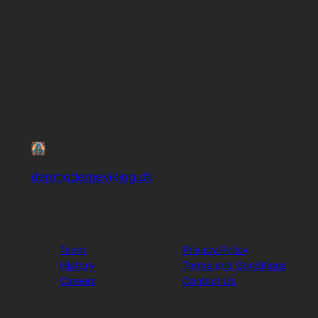
Rensning:
Den renses og genoplades med selenit, vand
og fuldmåne lys. Hold stenen under rindende
koldt vand, tør og placer derefter i måne lys.
denmoderneviking.dk
About
Privacy
Team
Privacy Policy
History
Terms and Conditions
Careers
Contact Us
Social