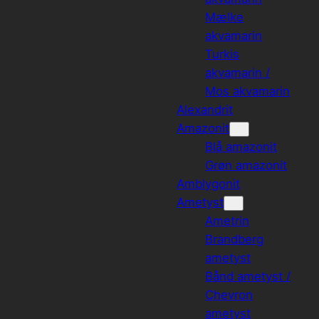
Mælke
akvamarin
Turkis
akvamarin /
Mos akvamarin
Alexandrit
Amazonit
Blå amazonit
Grøn amazonit
Amblygonit
Ametyst
Ametrin
Brandberg
ametyst
Bånd ametyst /
Chevron
ametyst